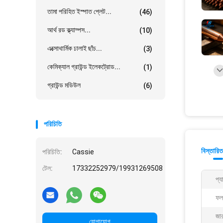
তামা পরিহিত ইস্পাত প্লেট...
(46)
আর্থ রড ক্ল্যাম্পস...
(10)
এক্সোথার্মিক ঢালাই ছাঁচ...
(3)
কেমিক্যাল গ্রাউন্ড ইলেকট্রোড...
(1)
গ্রাউন্ড মডিউল
(6)
পরিচিতি
বিস্তারিত
পরিচিতি:
Cassie
টেল:
17332252979/19931269508
প্য
ফল
জার
যোগাযোগ