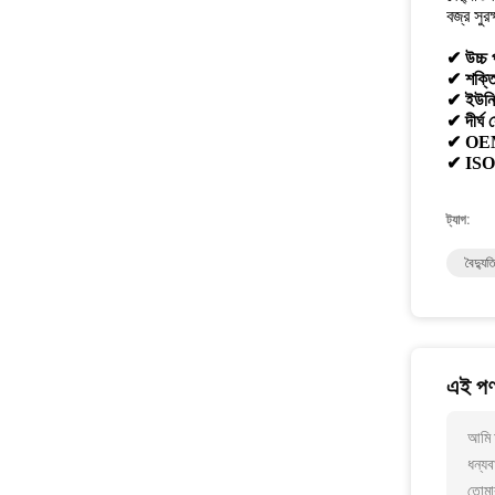
বজ্র সুরক
✔ উচ্চ 
✔ শক্তি
✔ ইউনি
✔ দীর্ঘ 
✔ OEM 
✔ ISO স
ট্যাগ:
বৈদ্যু
এই পণ্
আমি আ
ধন্যব
তোমা