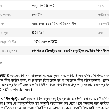
ন:
আনুমানিক 2.5 কেজি
ব্যাস:
রেড আকার:
৫/৮ ইঞ্চি
প্রতিরোধ
াদান:
তামা, কপার-ক্ল্যাড স্টিল, স্টেইনলেস স্টিল
সারফেস ট্র
ার স্তর:
0.05 মিমি
মাত্রা:
মাত্রা পরিসীমা:
-40°C থেকে +70°C
েষভাবে তুলে ধরা:
পেশাগত জমি ইলেক্ট্রোড রড
,
সাবস্টেশন গ্রাউন্ডিং রড
,
ট্রান্সমিশন লাইন 
ণনা
ওয়ার
10 বছরের বেশি শিল্প অভিজ্ঞতা সহ বজ্র সুরক্ষা এবং আর্থিং উপকরণগুলিতে বিশেষজ্ঞ এক
যাড স্টিল গ্রাউন্ড রডস, কপার ক্ল্যাড স্টিল ফ্ল্যাট বার, কপার ক্ল্যাড স্টিল রাউন্ড কন্ডাক্টর, এক্
 আমরা প্রতিযোগী মূল্য এবং স্থিতিশীল মানের সাথে নির্ভরযোগ্য পণ্য সরবরাহ করতে প্রতি
 সার্টিফিকেশন ধারণ করে।
যাড স্টিল গ্রাউন্ড রড
উন্নত আণবিক বন্ধন প্রযুক্তি ব্যবহার করে তৈরি করা হয়, একটি অভিন
করে। তামা বেধ আন্তর্জাতিক মান অনুযায়ী কাস্টমাইজ করা যেতে পারে, চমৎকার জারা প্রতিরোধ
ক প্রতিরোধের এবং অসামান্য পরিবাহিতা সহ, আমাদের গ্রাউন্ড রডগুলি বিশ্বব্যাপী পাওয়ার ট্