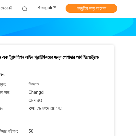
Bengali
ক্ষেত্রেই
উদ্ধৃতির জন্য আবেদন
 এবং ট্রান্সমিশন লাইন গ্রাউন্ডিংয়ের জন্য পেশাদার আর্থ ইলেক্ট্রোড
বরণ:
্থল:
কিংডাও
লক নাম:
Changdi
CE/ISO
ার:
8*0.254*2000 মিমি
াহিদার পরিমাণ:
50