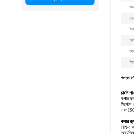
ওজ
থ্
উপ
তাম
তাপ
বিশ
পণ্যের বর্
চাংদি পা
কপার ক্ল্
সিস্টেম।
এবং ISO
কপার ক্ল্
নিশ্চিত 
বৈদ্যুতি