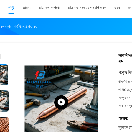
ি
পণ্য
ভিডিও
আমাদের সম্পর্কে
আমাদের সাথে যোগাযোগ করুন
খবর
সব 
্য পেশাদার আর্থ ইলেক্ট্রোড রড
সাবস্টেশন
রড
পণ্যের বি
উৎপত্তি স
পরিচিতিমু
সাক্ষ্যদান:
মডেল নম্ব
প্রদান:
ন্যূনতম চ