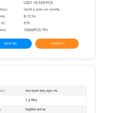
USD1.18-559/PCS
 বিবরণ:
প্যালেট বা কাঠের কেস প্যাকেজিং
সময়:
8-12 দিন
শর্ত:
টি/টি
্ষমতা:
10000PCS/7দিন
ভালো দাম
যোগাযোগ
ধরন:
বাতা সংযোগ জন্য থ্রেড শেষ
1.2 মিটার
ম:
বৈদ্যুতিক আর্থ রড