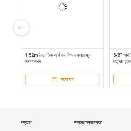
 রড
1.52m বৈদ্যুতিক আর্থ রড বিশুদ্ধ কপার স্ক্রু
5/8" আর্থ 
ইনস্টলেশন
উত্তাপযুক্
ভালো দাম
সম্বন্ধে
আমাদের অনুসরণ করো