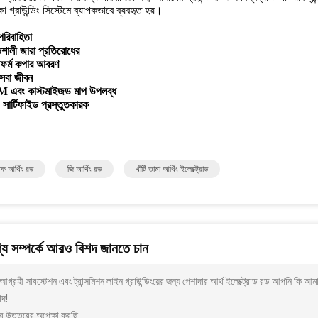
্ষা গ্রাউন্ডিং সিস্টেমে ব্যাপকভাবে ব্যবহৃত হয়।
পরিবাহিতা
শালী জারা প্রতিরোধের
ফর্ম কপার আবরণ
সেবা জীবন
এবং কাস্টমাইজড মাপ উপলব্ধ
ার্টিফাইড প্রস্তুতকারক
তিক আর্থিং রড
জি আর্থিং রড
খাঁটি তামা আর্থিং ইলেক্ট্রোড
য সম্পর্কে আরও বিশদ জানতে চান
গ্রহী সাবস্টেশন এবং ট্রান্সমিশন লাইন গ্রাউন্ডিংয়ের জন্য পেশাদার আর্থ ইলেক্ট্রোড রড আপনি কি 
াদ!
র উত্তরের অপেক্ষা করছি.