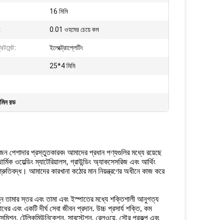
16 মিমি
:
0.01 ওহমের চেয়ে কম
িটমেন্ট:
ইলেক্ট্রোপ্লেটিং
25*4 মিমি
জমিন রড
জন পেশাদার প্রস্তুতকারক৷ আমাদের প্রধান পণ্যগুলির মধ্যে রয়েছে
সোথার্মিক ওয়েল্ডিং ম্যাটেরিয়ালস, গ্রাউন্ডিং অ্যাকসেসরিজ এবং আর্থিং
শ্রুতিবদ্ধ। আমাদের কারখানা কঠোর মান নিয়ন্ত্রণের অধীনে কাজ করে
্ন তামার স্তর এবং তামা এবং ইস্পাতের মধ্যে শক্তিশালী আনুগত্য
ের এবং একটি দীর্ঘ সেবা জীবন প্রদান. উচ্চ প্রসার্য শক্তি, কম
রান্সমিশন, টেলিকমিউনিকেশন, সাবস্টেশন, রেলওয়ে, সৌর প্রকল্প এবং