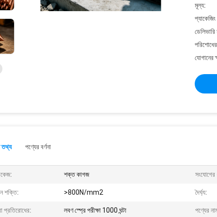
মূল্য:
প্যাকেজিং
ডেলিভারি 
পরিশোধের 
যোগানের ক
 তথ্য
পণ্যের বর্ণনা
াকেজ:
শক্ত কাগজ
সংযোগের 
ন শক্তি:
>800N/mm2
দৈর্ঘ্য:
া প্রতিরোধের:
লবণ স্প্রে পরীক্ষা 1000 ঘন্টা
পণ্যের না