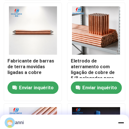
Quem Somos
Fábrica
Controle de Qualidade
Fabricante de barras
Eletrodo de
de terra movidas
aterramento com
Fale Conosco
ligadas a cobre
ligação de cobre de
5/8 polegadas para
projetos de serviços
Enviar inquérito
Enviar inquérito
notícias
públicos
Todos os casos
anni
Pedir um orçamento