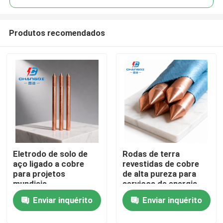
Produtos recomendados
Eletrodo de solo de
Rodas de terra
Casa
aço ligado a cobre
revestidas de cobre
para projetos
de alta pureza para
mundiais
serviços de energia
Produtos
Enviar inquérito
Enviar inquérito
Vídeos