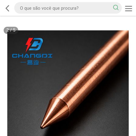
2
/
5