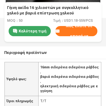
Γήινη ακίδα 16 χιλιοστών με συγκολλητικό
χαλκό με βαριά επίστρωση χαλκού
MOQ：50
Τιμή：USD1.18-559/PCS
Μας ελάτε σε
Καλύτερη τιμή
επαφή με
Περιγραφή προϊόντων
16mm σιδερένια σιδερένια ράβδος
,
βαριά σιδερένια σιδερένια ράβδος
Υψηλό φως:
,
ηλεκτρική σιδερένια ράβδος με ε
γγύηση
Όροι πληρωμής
T/T