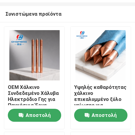
Συνιστώμενα προϊόντα
OEM Χάλκινο
Υψηλής καθαρότητας
Συνδεδεμένο Χάλυβα
χάλκινο
Αρχική Σελίδα
Ηλεκτρόδιο Γης για
επικαλυμμένο ξύλο
Παγκόσμια Έργα
γείωσης για
ηλεκτρικές
Προϊόντα
Αποστολή
Αποστολή
εγκαταστάσεις
ερώτησης
ερώτησης
Βίντεο