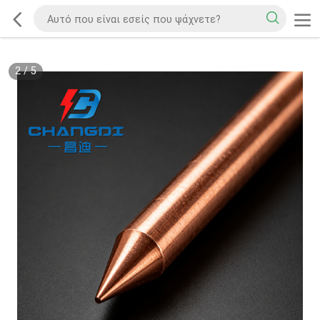
2
/
5