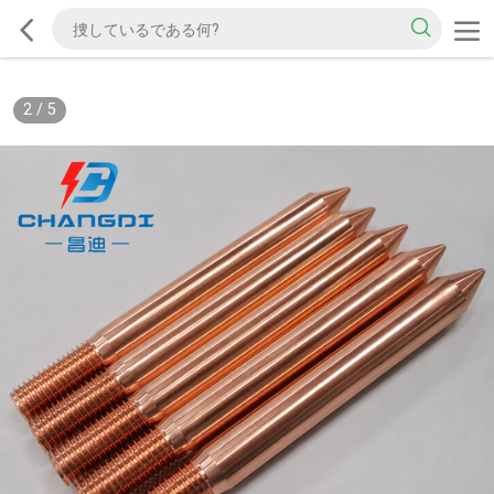
2
/
5