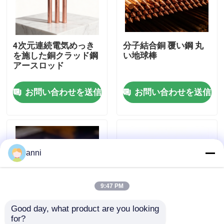
企業情報
4次元連続電気めっき
分子結合銅 覆い鋼 丸
を施した銅クラッド鋼
い地球棒
会社案内
アースロッド
お問い合わせを送信
お問い合わせを送信
品質管理
お問い合わせ
anni
ニュース
すべての場合
9:47 PM
Good day, what product are you looking 
見積依頼
for?
高張力銅覆い鋼筋接地
高伝導性の銅覆い鋼鉄