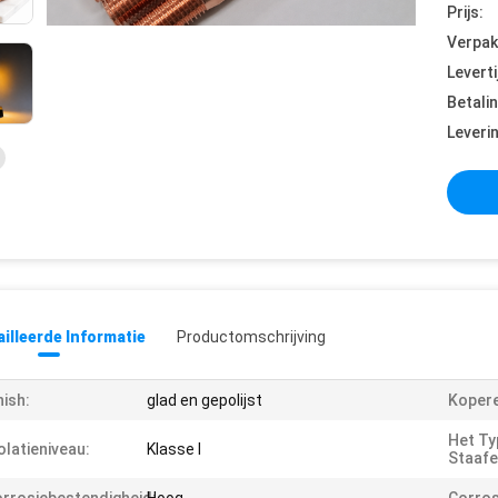
Prijs:
Verpak
Leverti
Betali
Leveri
illeerde Informatie
Productomschrijving
nish:
glad en gepolijst
Kopere
Het Ty
olatieniveau:
Klasse I
Staafe