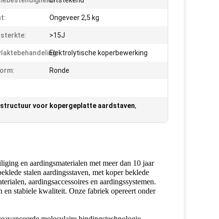
iebestendigheid:
Uitstekend
t:
Ongeveer 2,5 kg
sterkte:
>15J
laktebehandeling:
Elektrolytische koperbewerking
orm:
Ronde
astructuur voor kopergeplatte aardstaven
,
eiliging en aardingsmaterialen met meer dan 10 jaar
beklede stalen aardingsstaven, met koper beklede
aterialen, aardingsaccessoires en aardingssystemen.
 en stabiele kwaliteit. Onze fabriek opereert onder
eavanceerde moleculaire bindingstechnologie,