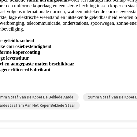
or een uniforme koperlaag en een sterke hechting tussen koper en sta
ast volgens internationale normen, wat een uitstekende corrosieweerst
erkte, lage elektrische weerstand en uitstekende geleidbaarheid worden 
overbrenging, telecommunicatie, onderstations, spoorwegen, zonne-ene
mbeveiliging.
e geleidbaarheid
ke corrosiebestendigheid
forme kopercoating
ge levensduur
 en aangepaste maten beschikbaar
gecertificeerd
Fabrikant
mm Staaf Van De Koper De Beklede Aarde
20mm Staaf Van De Koper D
ardestaaf 3m Van Het Koper Beklede Staal