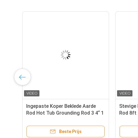
e
Ingepaste Koper Beklede Aarde
Stevige
h
Rod Hot Tub Grounding Rod 3 4“ 1
Rod 8ft
2“
Beste Prijs