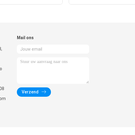
Mail ons
8,
ao
08
Verzend
com