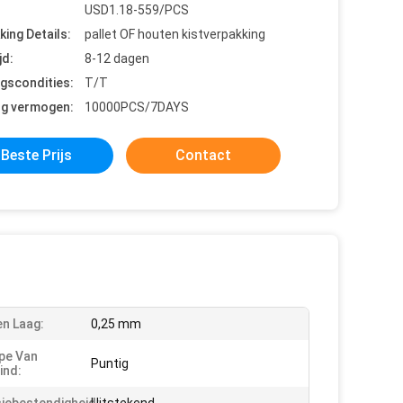
USD1.18-559/PCS
king Details:
pallet OF houten kistverpakking
jd:
8-12 dagen
ngscondities:
T/T
ng vermogen:
10000PCS/7DAYS
Beste Prijs
Contact
n Laag:
0,25 mm
pe Van
Puntig
ind: