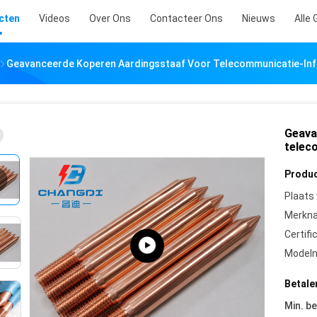
cten
Videos
Over Ons
Contacteer Ons
Nieuws
Alle 
Geavanceerde Koperen Aardingsstaaf Voor Telecommunicatie-Inf
Geava
telec
Produc
Plaats
Merkn
Certifi
Model
Betale
Min. be