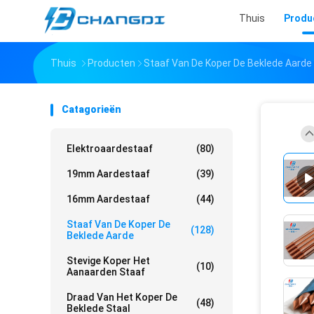
Thuis
Produ
Thuis
Producten
Staaf Van De Koper De Beklede Aarde
Catagorieën
Elektroaardestaaf
(80)
19mm Aardestaaf
(39)
16mm Aardestaaf
(44)
Staaf Van De Koper De
(128)
Beklede Aarde
Stevige Koper Het
(10)
Aanaarden Staaf
Draad Van Het Koper De
(48)
Beklede Staal