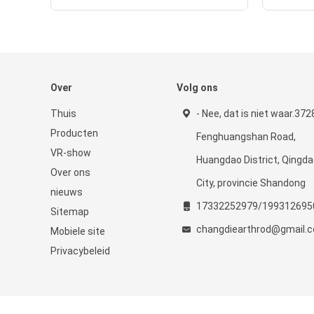
Over
Volg ons
Thuis
- Nee, dat is niet waar.372
Producten
Fenghuangshan Road,
VR-show
Huangdao District, Qingd
Over ons
City, provincie Shandong
nieuws
17332252979/199312695
Sitemap
changdiearthrod@gmail.
Mobiele site
Privacybeleid