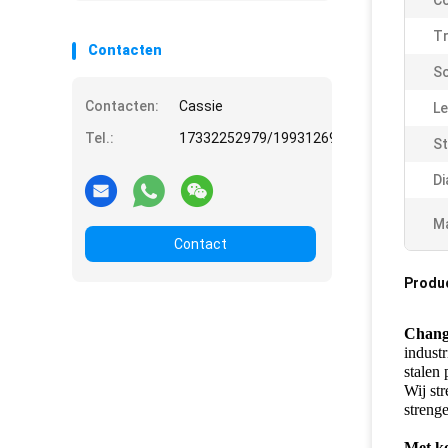
Co
Tr
Contacten
So
Contacten:
Cassie
Le
Tel.:
17332252979/19931269508
St
Di
Ma
Contact
Produ
Chang
indust
stalen
Wij st
strenge
Met ko