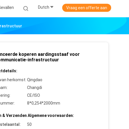
Dutch
Gevallen
Vraag een offerte aan
rastructuur
nceerde koperen aardingsstaaf voor
ommunicatie-infrastructuur
tdetails:
 van herkomst:
Qingdao
aam:
Changdi
cering:
CE/ISO
nummer:
8*0,254*2000mm
n & Verzenden Algemene voorwaarden:
stelaantal:
50