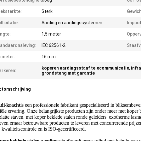
rrosiebestendigheid:
Hoog
Corros
eksterkte:
Sterk
Gewich
llicitatie:
Aarding en aardingssystemen
Impact
ngte:
1,5 meter
Opperv
andaardnaleving:
IEC 62561-2
Staafv
ameter:
16 mm
koperen aardingsstaaf telecommunicatie
,
infr
rkeren:
grondstang met garantie
ctomschrijving
di-kracht
is een professionele fabrikant gespecialiseerd in bliksembev
riële ervaring. Onze belangrijkste producten zijn onder meer met koper 
 platte staven, met koper beklede stalen ronde geleiders, exotherme lasm
reven ernaar betrouwbare producten te leveren met concurrerende prijzen
 kwaliteitscontrole en is ISO-gecertificeerd.
per beklede stalen aardingsstaaf
wordt vervaardigd met behulp van g