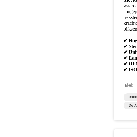
waardo
aangep
trekst
kracht
blikse
✔ Hog
✔ Ster
✔ Uni
✔ Lan
✔ OEM
✔ ISO-
label:
3000
De A