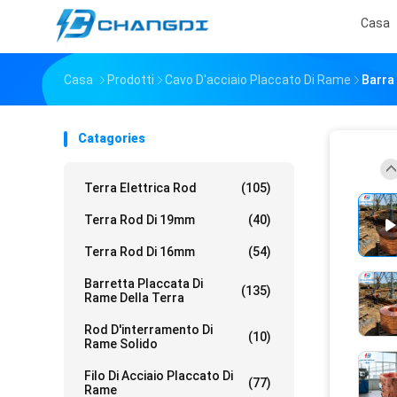
Casa
Casa
Prodotti
Cavo D'acciaio Placcato Di Rame
Barra
Catagories
Terra Elettrica Rod
(105)
Terra Rod Di 19mm
(40)
Terra Rod Di 16mm
(54)
Barretta Placcata Di
(135)
Rame Della Terra
Rod D'interramento Di
(10)
Rame Solido
Filo Di Acciaio Placcato Di
(77)
Rame