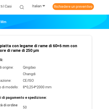
Italian
ti I Casi
Richiedere un preventivo
0 Μm
 piatta con legame di rame di 60×6 mm con
ore di rame di 250 μm
i:
i origine:
Qingdao
Changdi
cazione:
CE/ISO
 di modello:
8*0,254*2000 mm
i di pagamento e spedizione:
à di ordine
50