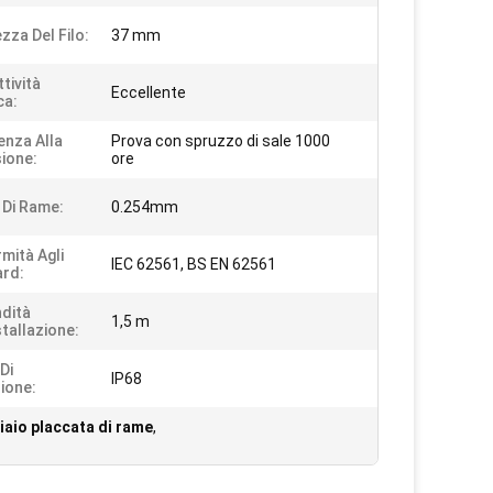
zza Del Filo:
37 mm
tività
Eccellente
ca:
enza Alla
Prova con spruzzo di sale 1000
ione:
ore
 Di Rame:
0.254mm
mità Agli
IEC 62561, BS EN 62561
rd:
dità
1,5 m
stallazione:
 Di
IP68
ione:
iaio placcata di rame
,