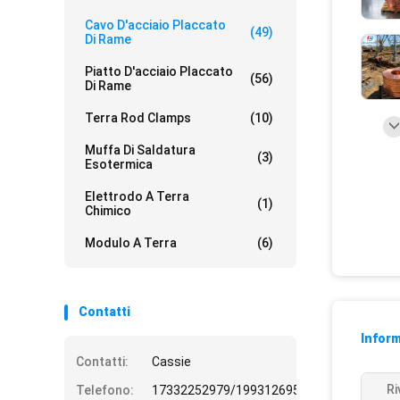
Cavo D'acciaio Placcato
(49)
Di Rame
Piatto D'acciaio Placcato
(56)
Di Rame
Terra Rod Clamps
(10)
Muffa Di Saldatura
(3)
Esotermica
Elettrodo A Terra
(1)
Chimico
Modulo A Terra
(6)
Contatti
Inform
Contatti:
Cassie
Ri
Telefono:
17332252979/19931269508