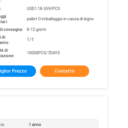
:
:
USD1.18-559/PCS
aggi
pallet O imballaggio in cassa di legno
lari:
di consegna:
8-12 giorni
 di
T/T
ento:
tà di
10000PCS/7DAYS
tazione:
iglior Prezzo
Contatto
ia:
1 anno