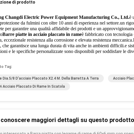
zione di prodotto
ng Changdi Electric Power Equipment Manufacturing Co., Ltd.
è 
 protezione da fulmini con oltre 10 anni di esperienza nel settore.un rigor
e per garantire una qualità affidabile dei prodotti e un approvvigioname
ro
Barre piatte in acciaio placcato in rame
è fabbricato con tecnologia 
ca, eccezionale resistenza alla corrosione e elevata resistenza meccanica
, che garantisce una lunga durata di vita anche in ambienti difficili.e si
oni e le specifiche personalizzate sono disponibili per soddisfare le div
to Tag:
 Dia.5/8 D'acciaio Placcato X2.4 M. Della Barretta A Terra
Acciaio Pla
 Di Acciaio Placcato Di Rame In Scatola
 conoscere maggiori dettagli su questo prodott
o interessato a Barra piatta con legame di rame di 60×6 mm con spess