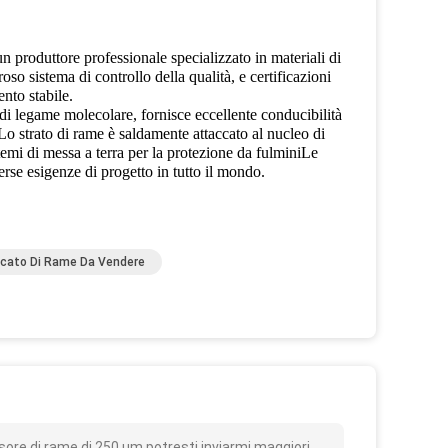
un produttore professionale specializzato in materiali di
oso sistema di controllo della qualità, e certificazioni
nto stabile.
di legame molecolare, fornisce eccellente conducibilità
.Lo strato di rame è saldamente attaccato al nucleo di
stemi di messa a terra per la protezione da fulminiLe
erse esigenze di progetto in tutto il mondo.
ccato Di Rame Da Vendere
o
ore di rame di 250 μm potresti inviarmi maggiori