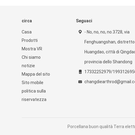
circa
Seguaci
Casa
- No, no, no, no.3728, via
Prodotti
Fenghuangshan, distretto 
Mostra VR
Huangdao, città di Qingda
Chi siamo
provincia dello Shandong
notizie
17332252979/199312695
Mappa del sito
changdiearthrod@gmail.
Sito mobile
politica sulla
riservatezza
Porcellana buon qualità Terra elett