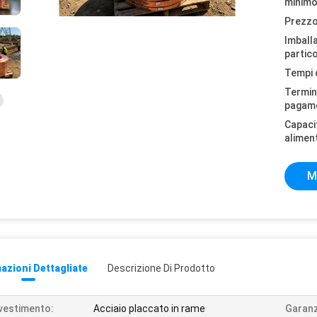
minimo
Prezzo
Imball
partico
Tempi 
Termini
pagam
Capaci
alimen
M
azioni Dettagliate
Descrizione Di Prodotto
vestimento:
Acciaio placcato in rame
Garanz