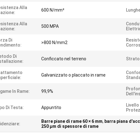
sistenza Alla
600 N/mm²
Lunghe
azione:
sistenza Alla
Condut
500 MPA
azione:
Elettri
rza Di
Resist
>800 N/mm2
endimento:
Corros
etodo Di
Conficcato nel terreno
Strato
stallazione:
rattamento
Confor
Galvanizzato o placcato in rame
perficiale:
Standa
Profon
game In Rame:
99,9%
Dell'in
Livello
po Di Testa:
Appuntito
Protez
Barre piane di rame 60 × 6 mm
,
barra piana d'acc
idenziare:
250 μm di spessore di rame