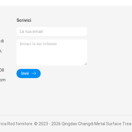
Scrivici
di
o,
08
Invii
com
rica Rod fornitore. © 2023 - 2026 Qingdao Changdi Metal Surface Treatm