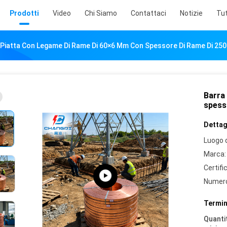
Prodotti
Video
Chi Siamo
Contattaci
Notizie
Tut
 Piatta Con Legame Di Rame Di 60×6 Mm Con Spessore Di Rame Di 25
Barra
spess
Dettagl
Luogo d
Marca:
Certifi
Numero
Termin
Quantit