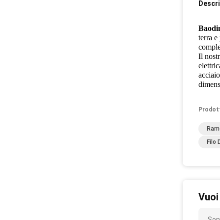
Descri
Baodi
terra e
complet
Il nost
elettri
acciaio
dimensi
Prodot
Rame
Filo
Vuoi
Son