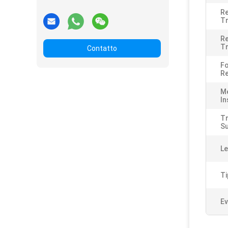
Re
Tr
Re
Tr
Contatto
Fo
R
M
In
T
Su
Le
Ti
Ev