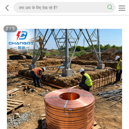
2
/
5