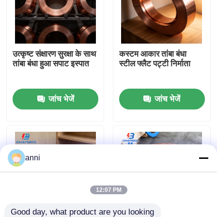
हमारे बारे में
उत्कृष्ट संक्षारण सुरक्षा के साथ
कस्टम आकार तांबा बंधा
फैक्टरी यात्रा
तांबा बंधा हुआ सपाट इस्पात
स्टील फ्लैट पट्टी निर्माता
गुणवत्ता नियंत्रण
जांच भेजें
जांच भेजें
हमसे संपर्क करें
समाचार
anni
सभी मामलों
12:07 PM
एक बोली का अनुरोध
Good day, what product are you looking 