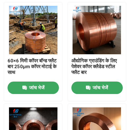
60×6 मिमी कॉपर बॉन्ड फ्लैट
औद्योगिक ग्राउंडिंग के लिए
बार 250μm कॉपर मोटाई के
पेशेवर कॉपर क्लैडेड स्टील
साथ
फ्लैट बार
जांच भेजें
जांच भेजें
होम
उत्पाद
वीडियो