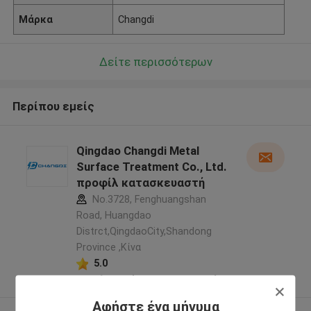
Μάρκα
Changdi
Δείτε περισσότερων
Περίπου εμείς
Qingdao Changdi Metal
Surface Treatment Co., Ltd.
προφίλ κατασκευαστή
No.3728, Fenghuangshan
Road, Huangdao
Distrct,QingdaoCity,Shandong
Province ,Κίνα
5.0
Ελεγχμένος προμηθευτής
Αφήστε ένα μήνυμα