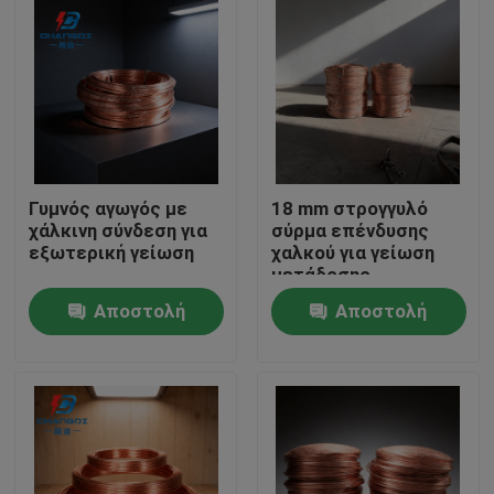
Γυμνός αγωγός με
18 mm στρογγυλό
χάλκινη σύνδεση για
σύρμα επένδυσης
εξωτερική γείωση
χαλκού για γείωση
μετάδοσης
Αποστολή
Αποστολή
Αρχική Σελίδα
ερώτησης
ερώτησης
Προϊόντα
Βίντεο