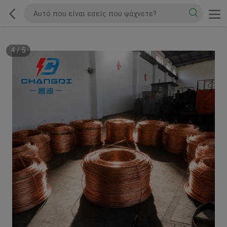
4
/
5