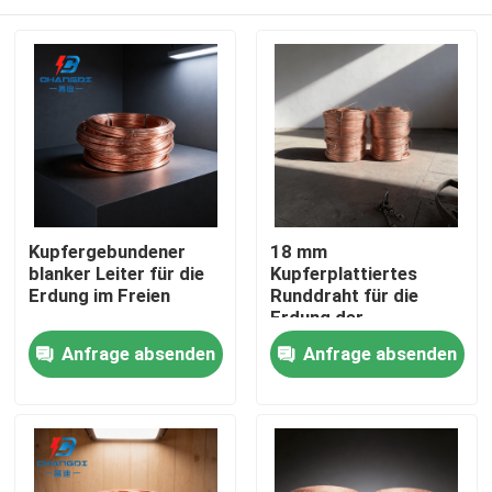
Kupfergebundener
18 mm
blanker Leiter für die
Kupferplattiertes
Erdung im Freien
Runddraht für die
Erdung der
Übertragung
Startseite
Anfrage absenden
Anfrage absenden
Produkte
Videos