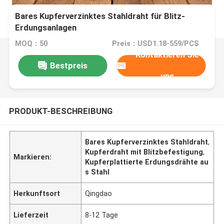
Bares Kupferverzinktes Stahldraht für Blitz-
Erdungsanlagen
MOQ：50
Preis：USD1.18-559/PCS
Kontaktieren Sie
Bestpreis
uns
PRODUKT-BESCHREIBUNG
Bares Kupferverzinktes Stahldraht
,
Kupferdraht mit Blitzbefestigung
,
Markieren:
Kupferplattierte Erdungsdrähte au
s Stahl
Herkunftsort
Qingdao
Lieferzeit
8-12 Tage