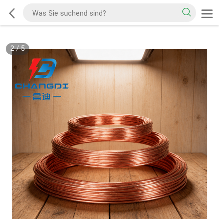
2
/
5