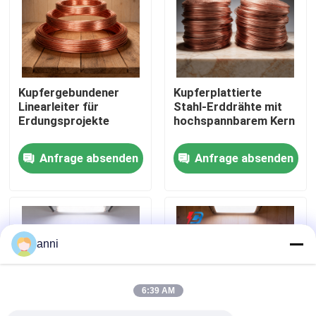
Über uns
Fabrik Tour
Kupfergebundener
Kupferplattierte
Linearleiter für
Stahl-Erddrähte mit
Erdungsprojekte
hochspannbarem Kern
Qualitätskontrolle
Anfrage absenden
Anfrage absenden
Kontakt
Nachrichten
anni
Alle Fälle
6:39 AM
Referenzen