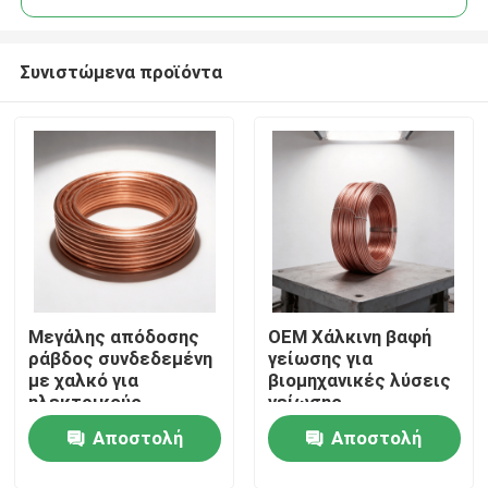
Συνιστώμενα προϊόντα
Μεγάλης απόδοσης
OEM Χάλκινη βαφή
Αρχική Σελίδα
ράβδος συνδεδεμένη
γείωσης για
με χαλκό για
βιομηχανικές λύσεις
ηλεκτρικούς
γείωσης
Προϊόντα
υποσταθμούς
Αποστολή
Αποστολή
Βίντεο
ερώτησης
ερώτησης