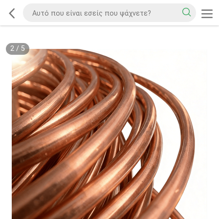
2
/
5