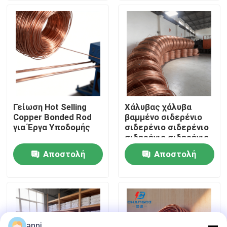
Σχετικά με εμάς
Γύρος εργοστασίων
Ποιοτικός έλεγχος
Γείωση Hot Selling
Χάλυβας χάλυβα
Copper Bonded Rod
βαμμένο σιδερένιο
επαφή
για Έργα Υποδομής
σιδερένιο σιδερένιο
σιδερένιο σιδερένιο
σιδερένιο σιδερένιο
Αποστολή
Αποστολή
Νέα
σιδερένιο σιδερένιο
σιδερένιο σιδερένιο
ερώτησης
ερώτησης
σιδερένιο
Όλες οι περιπτώσεις
Ζητήστε ένα απόσπασμα
anni