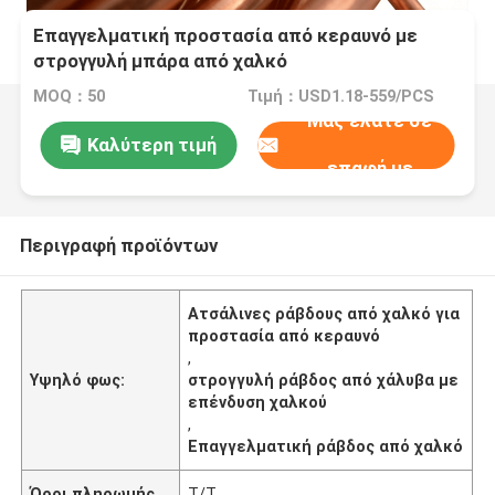
Επαγγελματική προστασία από κεραυνό με
στρογγυλή μπάρα από χαλκό
MOQ：50
Τιμή：USD1.18-559/PCS
Μας ελάτε σε
Καλύτερη τιμή
επαφή με
Περιγραφή προϊόντων
Ατσάλινες ράβδους από χαλκό για
προστασία από κεραυνό
,
Υψηλό φως:
στρογγυλή ράβδος από χάλυβα με
επένδυση χαλκού
,
Επαγγελματική ράβδος από χαλκό
Όροι πληρωμής
T/T