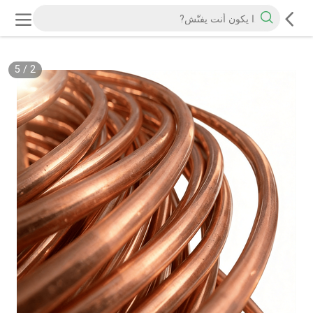
5
/
2