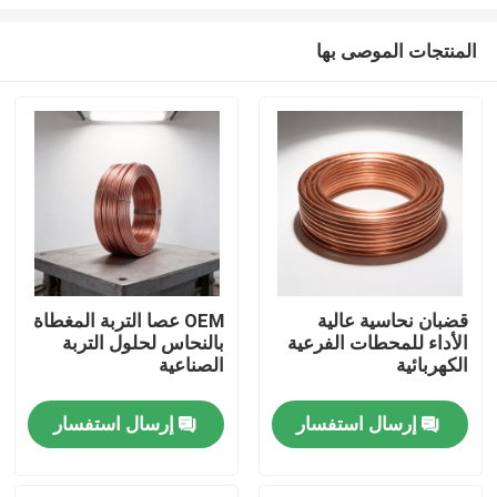
المنتجات الموصى بها
قضبان نحاسية عالية
OEM عصا التربة المغطاة
الأداء للمحطات الفرعية
بالنحاس لحلول التربة
منزل
الكهربائية
الصناعية
المنتجات
إرسال استفسار
إرسال استفسار
أشرطة فيديو