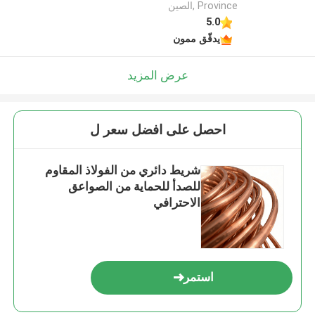
Province ,الصين
5.0
يدقّق ممون
عرض المزيد
احصل على افضل سعر ل
شريط دائري من الفولاذ المقاوم
للصدأ للحماية من الصواعق
الاحترافي
استمر