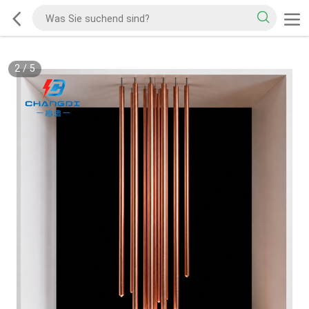
2
/
5