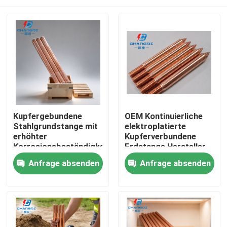
Kupfergebundene
OEM Kontinuierliche
Stahlgrundstange mit
elektroplatierte
erhöhter
Kupferverbundene
Korrosionsbeständigkeit
Erdstange Hersteller
Startseite
Anfrage absenden
Anfrage absenden
Produkte
Videos