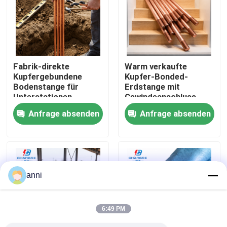
Über uns
Fabrik Tour
Fabrik-direkte
Warm verkaufte
Kupfergebundene
Kupfer-Bonded-
Bodenstange für
Erdstange mit
Qualitätskontrolle
Unterstationen
Gewindeanschluss
Anfrage absenden
Anfrage absenden
Kontakt
Nachrichten
anni
Alle Fälle
6:49 PM
Referenzen