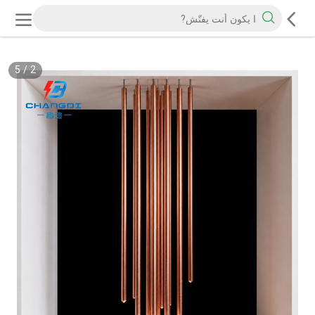
5
/
2