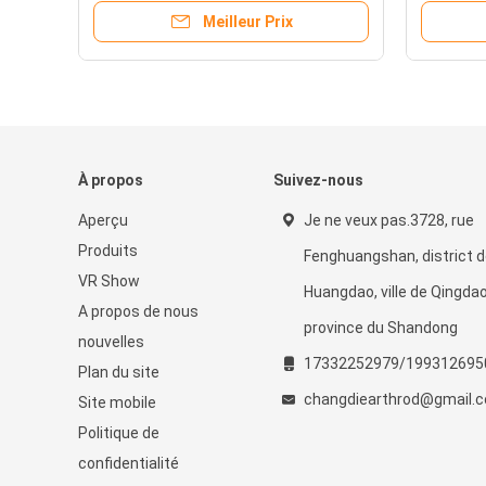
Meilleur Prix
À propos
Suivez-nous
Aperçu
Je ne veux pas.3728, rue
Produits
Fenghuangshan, district 
VR Show
Huangdao, ville de Qingdao
A propos de nous
province du Shandong
nouvelles
17332252979/199312695
Plan du site
changdiearthrod@gmail.
Site mobile
Politique de
confidentialité