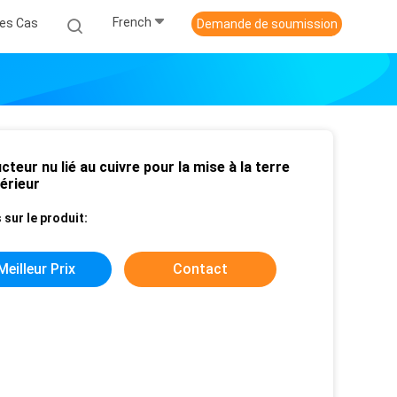
French
es Cas
Demande de soumission
teur nu lié au cuivre pour la mise à la terre
érieur
 sur le produit:
Meilleur Prix
Contact