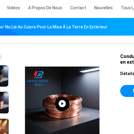
Vidéos
A Propos De Nous
Contact
Nouvelles
Tous L
r Nu Lié Au Cuivre Pour La Mise À La Terre En Extérieur
Conduc
en ext
Détails