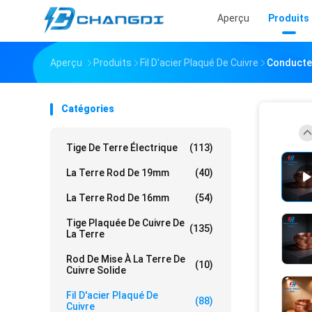
Aperçu
Produits
Aperçu
Produits
Fil D'acier Plaqué De Cuivre
Conducteu
Catégories
Tige De Terre Électrique
(113)
La Terre Rod De 19mm
(40)
La Terre Rod De 16mm
(54)
Tige Plaquée De Cuivre De
(135)
La Terre
Rod De Mise À La Terre De
(10)
Cuivre Solide
Fil D'acier Plaqué De
(88)
Cuivre