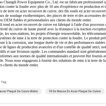
o Changdi Power Equipment Co., Ltd. est un fabricant professionnel spéc
tion contre la foudre avec plus de 10 ans d'expérience en production et
es de terre en acier recouvert de cuivre, des fils ronds en acier recouver
ux de soudage exothermiques, des pinces de terre et des accessoires de 
ons OEM fiables et personnalisées aux clients du monde entier.
il rond en acier recouvert de cuivre est fabriqué à l'aide d'un processus
ivité du cuivre de haute pureté avec la résistance à la traction exceptionn
ie, les sous-stations, les projets d'énergie renouvelable, les télécommun
systèmes de mise à la terre de protection contre la foudre. Le produit pré
ure à la corrosion, une longue durée de vie et des performances stables
 de lignes de production avancées et d'un contrôle de qualité strict, not
itifs et une livraison rapide. Les commandes standard sont généralement 
nformes aux normes de qualité internationales et peuvent être fournis av
. Nous nous engageons à fournir des solutions de mise à la terre de haut
s clients du monde entier.
 Tag:
D'acier Plaqué De Cuivre Bidon
Fil De Masse En Acier Plaqué De Cuivre