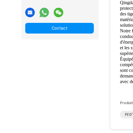
Qingda
protec
des tig
matéria
soluti
Contact
Notre f
conduct
d'énerg
et les 
supérie
Équipée
compét
sont co
demande
avec de
Produit
Fil 