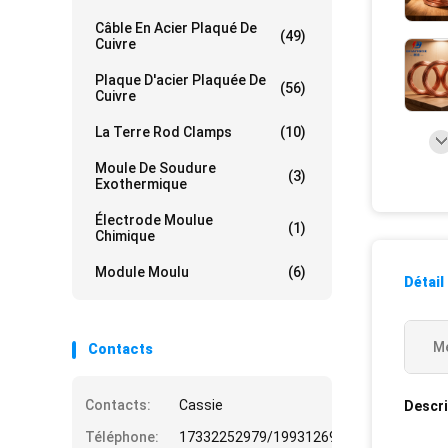
Câble En Acier Plaqué De
(49)
Cuivre
Plaque D'acier Plaquée De
(56)
Cuivre
La Terre Rod Clamps
(10)
Moule De Soudure
(3)
Exothermique
Électrode Moulue
(1)
Chimique
Module Moulu
(6)
Détail
Me
Contacts
Contacts:
Cassie
Descri
Téléphone:
17332252979/19931269508