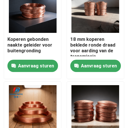
Koperen gebonden
18 mm koperen
naakte geleider voor
beklede ronde draad
buitengronding
voor aarding van de
transmissie
Aanvraag sturen
Aanvraag sturen
Thuis
Producten
Videos