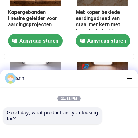
Kopergebonden
Met koper beklede
Over ons
lineaire geleider voor
aardingsdraad van
aardingsprojecten
staal met kern met
hoge treksterkte
Fabrieksreis
Aanvraag sturen
Aanvraag sturen
Kwaliteitscontrole
Contacteer ons
anni
nieuws
11:41 PM
Good day, what product are you looking 
Alle Gevallen
for?
12 mm
Elektrische
kopergebonden ronde
aardingsdraad met
draad voor
een koperkleurde
Vraag een offerte aan