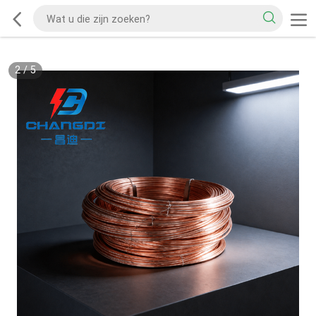
2
/
5