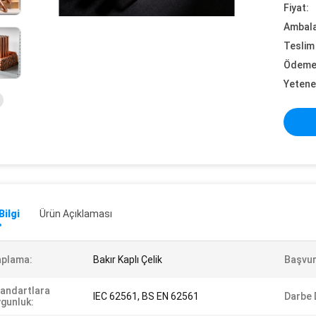
Fiyat:
Ambalaj
Teslim 
Ödeme 
Yetene
Bilgi
Ürün Açıklaması
aplama:
Bakır Kaplı Çelik
Başvur
andartlara
IEC 62561, BS EN 62561
Darbe 
gunluk: