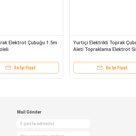
prak Elektrot Çubuğu 1.5m
Yurtiçi Elektrikli Toprak Çu
oleli
Aleti Topraklama Elektrot S
1.5m
En Iyi Fiyat
En Iyi Fiyat
Mail Gönder