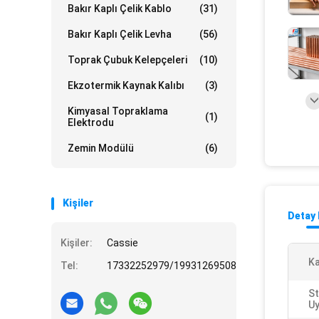
Bakır Kaplı Çelik Kablo
(31)
Bakır Kaplı Çelik Levha
(56)
Toprak Çubuk Kelepçeleri
(10)
Ekzotermik Kaynak Kalıbı
(3)
Kimyasal Topraklama
(1)
Elektrodu
Zemin Modülü
(6)
Kişiler
Detay 
Kişiler:
Cassie
K
Tel:
17332252979/19931269508
St
Uy