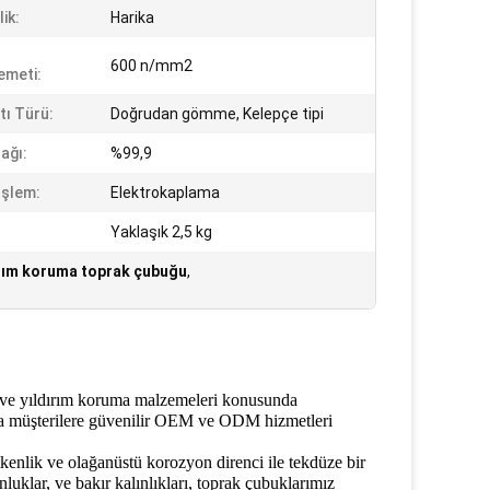
lik:
Harika
600 n/mm2
emeti:
tı Türü:
Doğrudan gömme, Kelepçe tipi
ağı:
%99,9
İşlem:
Elektrokaplama
:
Yaklaşık 2,5 kg
ırım koruma toprak çubuğu
,
a ve yıldırım koruma malzemeleri konusunda
nda müşterilere güvenilir OEM ve ODM hizmetleri
enlik ve olağanüstü korozyon direnci ile tekdüze bir
luklar, ve bakır kalınlıkları, toprak çubuklarımız