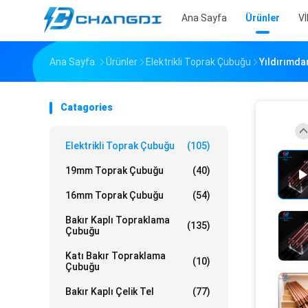
Ana Sayfa
Ürünler
V
Ana Sayfa
Ürünler
Elektrikli Toprak Çubuğu
Yıldırımda
Catagories
Elektrikli Toprak Çubuğu
(105)
19mm Toprak Çubuğu
(40)
16mm Toprak Çubuğu
(54)
Bakır Kaplı Topraklama
(135)
Çubuğu
Katı Bakır Topraklama
(10)
Çubuğu
Bakır Kaplı Çelik Tel
(77)