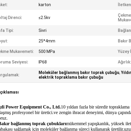
ket:
karton
İletken
Çekme
ltaj Direnci:
≤2.5kv
Mukav
fa Tipi:
Sivri
Bağlan
yut:
25*4mm
Bakır B
ekme Mukavemeti:
500 MPa
Yüzey 
ruma Seviyesi:
IP68
Ağırlık
Moleküler bağlanmış bakır toprak çubuğu
,
Yıld
rgulamak:
elektrik topraklama bakır çubuğu
çıklaması
di Power Equipment Co., Ltd.
10 yıldan fazla bir süredir topraklam
aşmış profesyonel bir üretici.ve zengin ihracat deneyimi, dünya çapı
ruz.
Bakır bağlanmış toprak çubukları
mükemmel yapışkanlık, yüksek iletk
abakası sağlamak için moleküler bağlanma süreci kullanarak üretilir.uzun