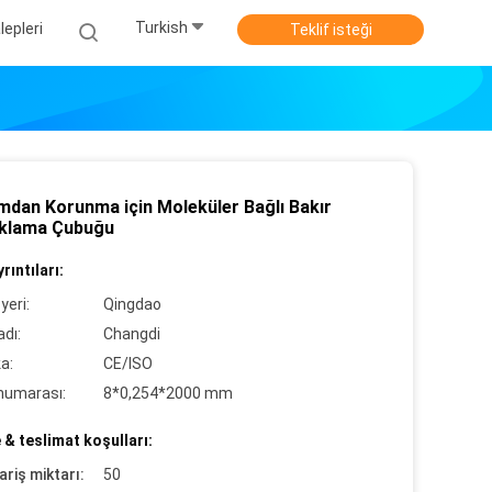
Turkish
epleri
Teklif isteği
ımdan Korunma için Moleküler Bağlı Bakır
klama Çubuğu
rıntıları:
yeri:
Qingdao
dı:
Changdi
ka:
CE/ISO
numarası:
8*0,254*2000 mm
& teslimat koşulları:
ariş miktarı:
50