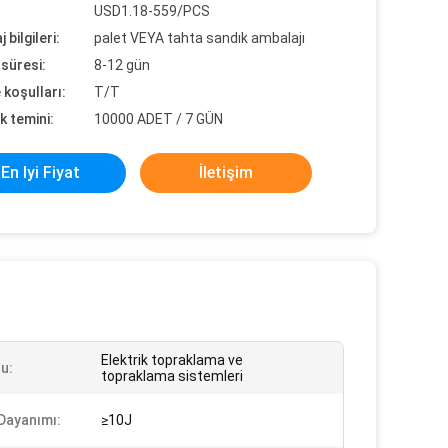
USD1.18-559/PCS
 bilgileri:
palet VEYA tahta sandık ambalajı
süresi:
8-12 gün
koşulları:
T/T
k temini:
10000 ADET / 7 GÜN
En Iyi Fiyat
İletişim
Elektrik topraklama ve
u:
topraklama sistemleri
Dayanımı:
≥10J