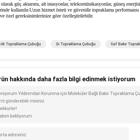
olarak güç aktarımı, alt istasyonlar, telekomünikasyonlar, güneş enerjis
rinde kullanılır.Uzun hizmet ömrü ve güvenilir topraklama performansı içi
e özel gereksinimlerinize göre özelleştirilebilir.
trik Topraklama Çubuğu
Gi Topraklama Çubuğu
Saf Bakır Topra
rün hakkında daha fazla bilgi edinmek istiyorum
ileniyorum Yıldırımdan Korunma için Moleküler Bağlı Bakır Topraklama Ç
ntı gönderebilir misiniz
ekkürler!
abını bekliyorum.