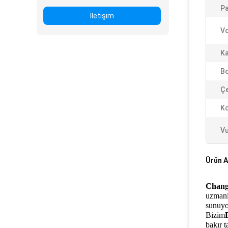
Pa
İletişim
Vo
Ka
Bo
Ç
Ko
Vu
Ürün A
Chang
uzmanl
sunuyo
Bizim
bakır t