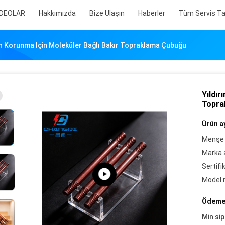
İDEOLAR
Hakkımızda
Bize Ulaşın
Haberler
Tüm Servis Tal
n Korunma Için Moleküler Bağlı Bakır Topraklama Çubuğu
Yıldır
Topra
Ürün ay
Menşe 
Marka a
Sertifi
Model 
Ödeme 
Min sip