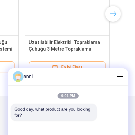
buğu
Uzatılabilir Elektrikli Topraklama
istemi
Çubuğu 3 Metre Topraklama
Sistemi
En Iyi Fiyat
anni
9:01 PM
Good day, what product are you looking 
for?