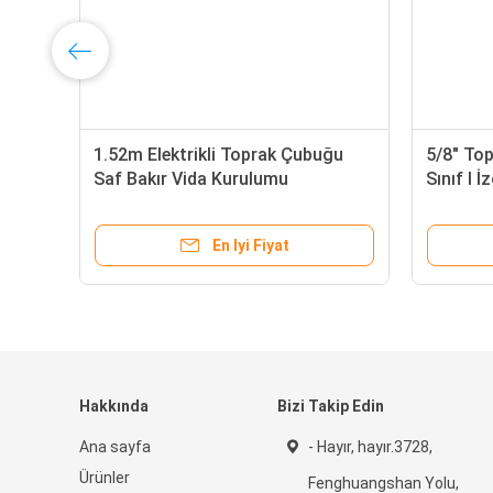
ik
1.52m Elektrikli Toprak Çubuğu
5/8" To
Saf Bakır Vida Kurulumu
Sınıf I İz
En Iyi Fiyat
Hakkında
Bizi Takip Edin
Ana sayfa
- Hayır, hayır.3728,
Ürünler
Fenghuangshan Yolu,