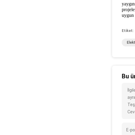
yaygın 
projele
uygun v
Etiket:
Elek
Bu ü
İlg
ayrı
Teş
Cev