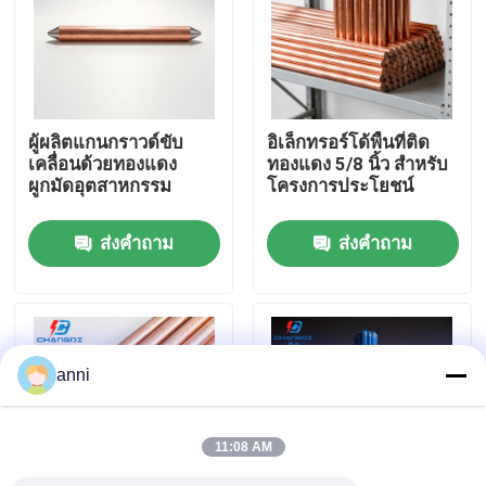
เกี่ยวกับเรา
ทัวร์โรงงาน
ผู้ผลิตแกนกราวด์ขับ
อิเล็กทรอร์โด้พื้นที่ติด
เคลื่อนด้วยทองแดง
ทองแดง 5/8 นิ้ว สําหรับ
ผูกมัดอุตสาหกรรม
โครงการประโยชน์
ควบคุมคุณภาพ
ส่งคำถาม
ส่งคำถาม
ติดต่อเรา
ข่าว
anni
ทุกกรณี
11:08 AM
ขออ้าง