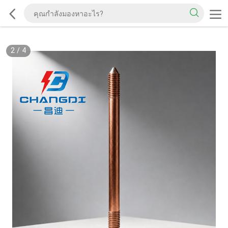
2
/
4