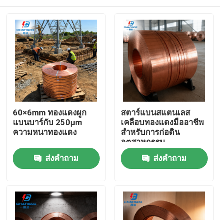
60×6mm ทองแดงผูก
สตาร์แบนสแตนเลส
แบนบาร์กับ 250μm
เคลือบทองแดงมืออาชีพ
ความหนาทองแดง
สําหรับการก่อดิน
อุตสาหกรรม
บ้าน
ส่งคำถาม
ส่งคำถาม
ผลิตภัณฑ์
วิดีโอ