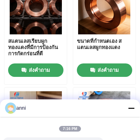
เกี่ยวกับเรา
ทัวร์โรงงาน
สแตนเลสเรียบผูก
ขนาดที่กําหนดเอง ส
ทองแดงที่มีการป้องกัน
แตนเลสผูกทองแดง
การกัดกร่อนที่ดี
ควบคุมคุณภาพ
ส่งคำถาม
ส่งคำถาม
ติดต่อเรา
ข่าว
anni
ทุกกรณี
7:16 PM
ขออ้าง