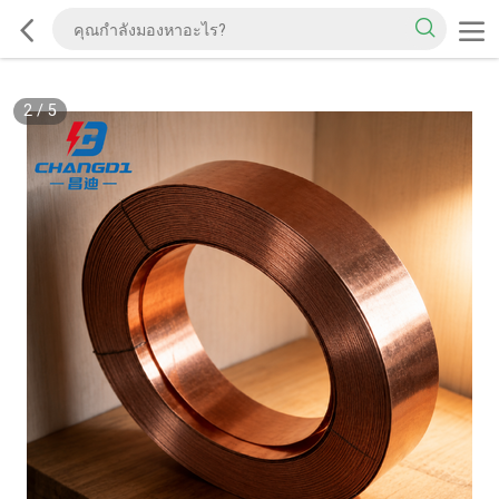
2
/
5