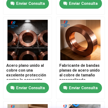
industrial
Enviar Consulta
Enviar Consulta
Sobre nosotros
Visita a la fábrica
Control de Calidad
Contacto
Acero plano unido al
Fabricante de bandas
cobre con una
planas de acero unido
noticias
excelente protección
al cobre de tamaño
contra la corrosión
personalizado
Enviar Consulta
Enviar Consulta
Todos los casos
Solicitar una cotización