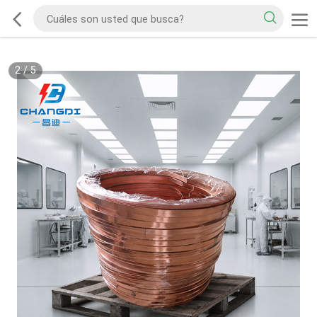
2
/
5