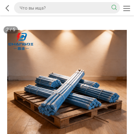
2
/
5