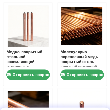
О Компании
Наша фабрика
контроль качества
Медно-покрытый
Молекулярно
стальной
скрепленный медь
контактные данные
заземляющий
покрытый сталь
стержень с
круглый земляной
четырехмерным
стержень
Отправить запрос
Отправить запрос
Новости
непрерывным
электропластированием
Все случаи
Отправить запрос