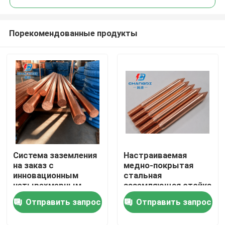
Порекомендованные продукты
Система заземления
Настраиваемая
Главная страница
на заказ с
медно-покрытая
инновационным
стальная
четырехмерным
заземляющая стойка
Продукция
электропокрытием
с конкурентной
Отправить запрос
Отправить запрос
ценой
Ролики