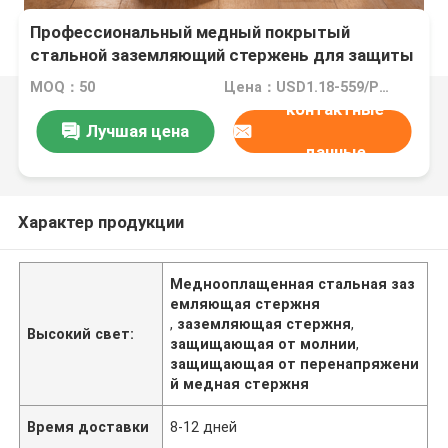
Профессиональный медный покрытый
стальной заземляющий стержень для защиты
от молнии и приливов
MOQ：50
Цена：USD1.18-559/PCS
контактные
Лучшая цена
данные
Характер продукции
Меднооплащенная стальная заз
емляющая стержня
,
заземляющая стержня
,
Высокий свет:
защищающая от молнии
,
защищающая от перенапряжени
й медная стержня
Время доставки
8-12 дней