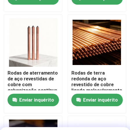
dimensões
Quem Somos
Fábrica
Controle de Qualidade
Fale Conosco
Rodas de aterramento
Rodas de terra
de aço revestidas de
redonda de aço
cobre com
revestido de cobre
notícias
galvanização contínua
ligado molecularmente
em quatro dimensões
Enviar inquérito
Enviar inquérito
Todos os casos
Pedir um orçamento