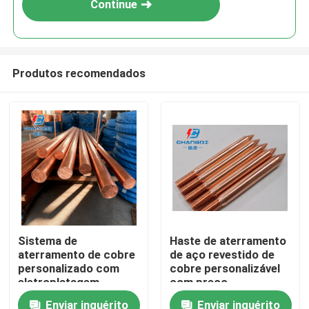
Continue
Produtos recomendados
Casa
Sistema de
Haste de aterramento
aterramento de cobre
de aço revestido de
Produtos
personalizado com
cobre personalizável
eletroplatagem
com preço
inovadora em quatro
competitivo
Enviar inquérito
Enviar inquérito
Vídeos