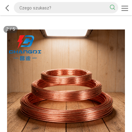
2
/
5