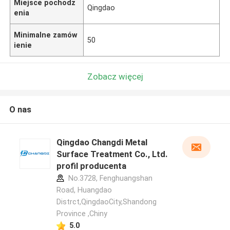
Miejsce pochodz
Qingdao
enia
Minimalne zamów
50
ienie
Zobacz więcej
O nas
Qingdao Changdi Metal
Surface Treatment Co., Ltd.
profil producenta
No.3728, Fenghuangshan
Road, Huangdao
Distrct,QingdaoCity,Shandong
Province ,Chiny
5.0