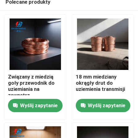
Polecane produkty
Związany z miedzią
18 mm miedziany
goły przewodnik do
okrągły drut do
uziemiania na
uziemienia transmisji
zewnątrz
Dom
Wyślij zapytanie
Wyślij zapytanie
Produkty
Filmy