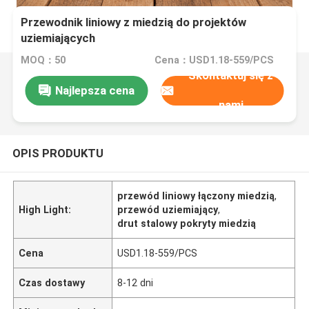
Przewodnik liniowy z miedzią do projektów
uziemiających
MOQ：50
Cena：USD1.18-559/PCS
Skontaktuj się z
Najlepsza cena
nami
OPIS PRODUKTU
przewód liniowy łączony miedzią
,
High Light:
przewód uziemiający
,
drut stalowy pokryty miedzią
Cena
USD1.18-559/PCS
Czas dostawy
8-12 dni