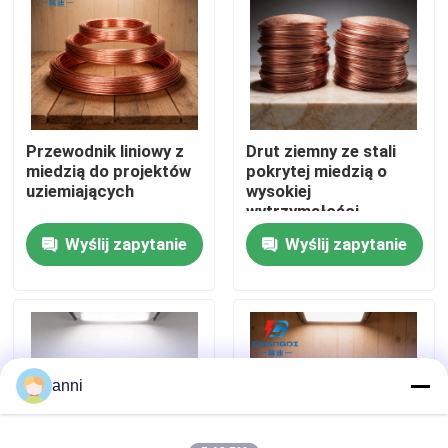
O nas
Wycieczka po fabryce
Przewodnik liniowy z
Drut ziemny ze stali
miedzią do projektów
pokrytej miedzią o
Kontrola jakości
uziemiających
wysokiej
wytrzymałości
Wyślij zapytanie
Wyślij zapytanie
Skontaktuj się z nami
Aktualności
Wszystkie przypadki
anni
Poprosić o wycenę