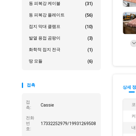
동 피복강 케이블
(31)
동 피복강 플레이트
(56)
접지 막대 클램프
(10)
발열 용접 곰팡이
(3)
화학적 접지 전극
(1)
땅 모듈
(6)
접촉
상세 
접
코
Cassie
촉:
커
전화
번
17332252979/19931269508
내
호: