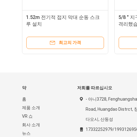
기적
1.52m 전기적 접지 막대 순동 스크
5/8 " 
루 설치
격리했
최고의 가격
약
저희를 따르십시오
홈
- 아니3728, Fenghuangsh
제품 소개
Road, Huangdao Distrct, 
VR 쇼
다오시, 산둥성
회사 소개
17332252979/199312695
뉴스