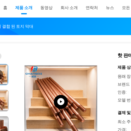
홈
제품 소개
동영상
회사 소개
연락처
뉴스
모든
리 결합 된 토지 막대
핫 판
제품 상
원래 장
브랜드 
인증:
모델 번
결제 및
최소 주
가격: