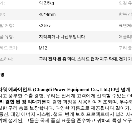
게:
약 2.5kg
연결 유
양:
항복 강
40*4mm
압 저항:
표면처
≤2.5kv
품 유형:
지적되거나 나선부입니다
애플리
레드 크기:
구리 층
M12
조하다:
구리 접착 된 흙 막대
,
스레드 접착 지구 막대
,
전기 가
설명
워 에콰이먼트 (Changdi Power Equipment Co., Ltd.)
10년 넘게
리고 풍부한 수출 경험, 우리는 전세계 고객에게 신뢰할 수있는 O
리 결합 된 땅 막대기
분자 결합 과정을 사용하여 제조되며, 우수한
일한 구리 층을 보장합니다. 다양한 지름으로 제공됩니다.길이가, 
 통신, 태양 에너지 시스템, 철도, 번개 보호 프로젝트에서 널리
위해 설계된, 그들은 국제 품질 표준을 준수하고 귀하의 특정 요구