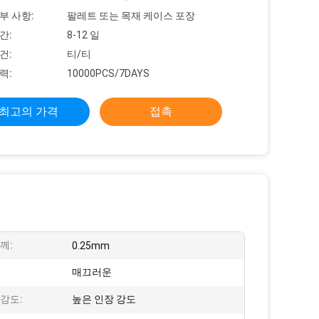
부 사항:
팔레트 또는 목재 케이스 포장
간:
8-12 일
건:
티/티
력:
10000PCS/7DAYS
최고의 가격
접촉
께:
0.25mm
:
매끄러운
강도:
높은 인장 강도