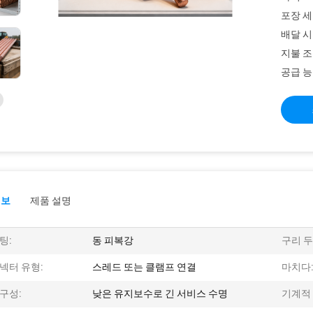
포장 세
배달 시
지불 조
공급 능
정보
제품 설명
팅:
동 피복강
구리 두
넥터 유형:
스레드 또는 클램프 연결
마치다
구성:
낮은 유지보수로 긴 서비스 수명
기계적 