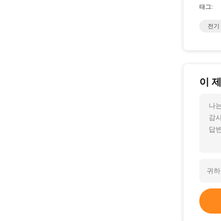
태그:
전기
이 
나는
감사
답변