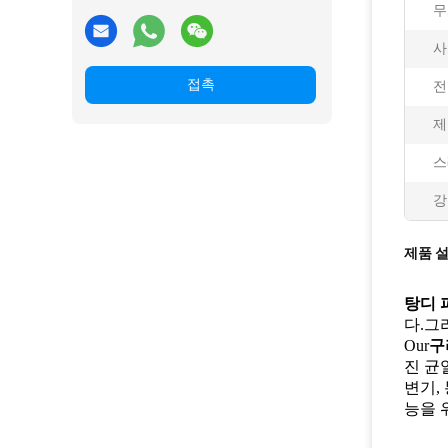
무
사
접촉
전
제
스
강
제품 
탕디 파
다.그
Our
구
진 균
변기,
능을 