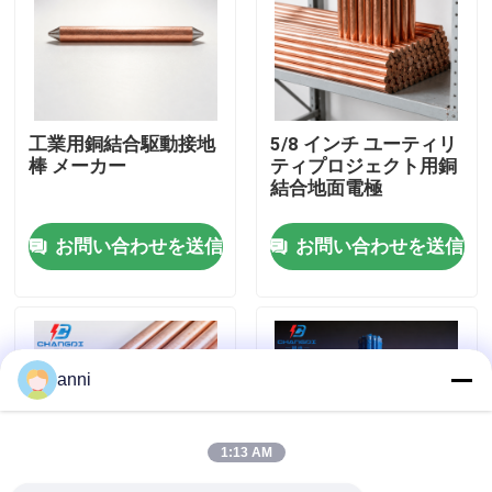
企業情報
会社案内
工業用銅結合駆動接地
5/8 インチ ユーティリ
棒 メーカー
ティプロジェクト用銅
結合地面電極
品質管理
お問い合わせを送信
お問い合わせを送信
お問い合わせ
ニュース
anni
すべての場合
1:13 AM
見積依頼