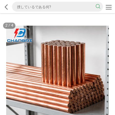
2
/
4