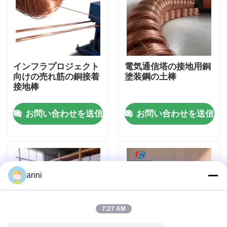
企業情報
会社案内
インフラプロジェクト
電気通信塔の接地用銅
向けの売れ筋の銅接着
塗装鋼の土棒
接地棒
品質管理
お問い合わせを送信
お問い合わせを送信
お問い合わせ
ニュース
anni
すべての場合
7:27 AM
見積依頼