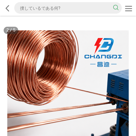
2
/
5