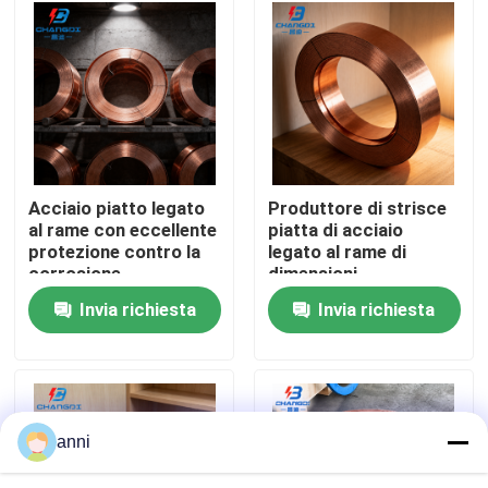
Chi siamo
Fatory Tour
Controllo di qualità
Acciaio piatto legato
Produttore di strisce
al rame con eccellente
piatta di acciaio
protezione contro la
legato al rame di
Contattaci
corrosione
dimensioni
personalizzate
Invia richiesta
Invia richiesta
notizie
Tutti i casi
anni
Richiedere un preventivo