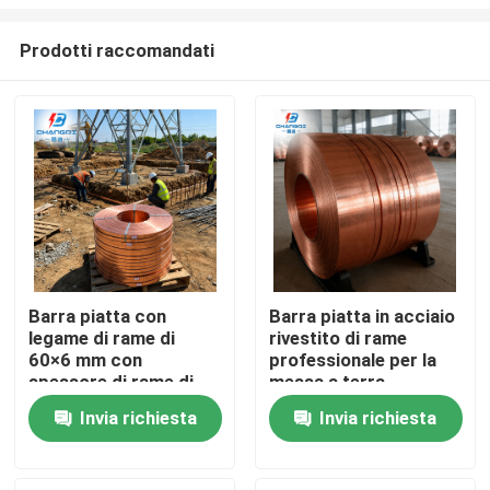
Prodotti raccomandati
Barra piatta con
Barra piatta in acciaio
legame di rame di
rivestito di rame
Casa
60×6 mm con
professionale per la
spessore di rame di
messa a terra
250 μm
industriale
Prodotti
Invia richiesta
Invia richiesta
Video