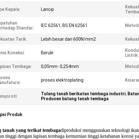
Kekuat
pe Kepala:
Lancip
Temba
epatuhan
IEC 62561, BS EN 62561
Metode
rhadap Standar:
kuatan Tarik:
Lebih besar dari 600N/mm2
Kekuat
Konduk
nis Koneksi:
Berulir
Listrik:
pisan Tembaga:
0,05mm- 0,254mm
Metode
roses
proses elektroplating
Kisara
nufature:
Tulang tanah berikatan tembaga industri
,
Batan
nyoroti:
Produsen batang tanah tembaga
psi Produk
 tanah yang terikat tembaga
diproduksi menggunakan teknologi ikat
an tinggi dengan lapisan tembaga kemurnian tinggi.ketahanan korosi ya