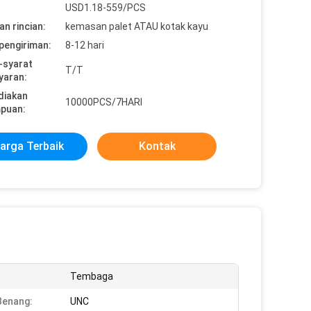
USD1.18-559/PCS
n rincian:
kemasan palet ATAU kotak kayu
pengiriman:
8-12 hari
-syarat
T/T
yaran:
diakan
10000PCS/7HARI
puan:
arga Terbaik
Kontak
:
Tembaga
Benang:
UNC