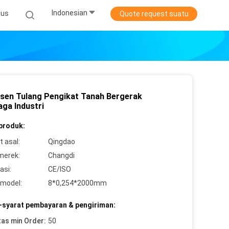
Indonesian
sus
Quote request suatu
sen Tulang Pengikat Tanah Bergerak
ga Industri
 produk:
 asal:
Qingdao
merek:
Changdi
asi:
CE/ISO
model:
8*0,254*2000mm
-syarat pembayaran & pengiriman:
tas min Order:
50