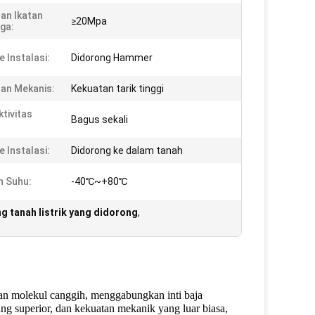
an Ikatan
≥20Mpa
ga:
 Instalasi:
Didorong Hammer
an Mekanis:
Kekuatan tarik tinggi
tivitas
Bagus sekali
 Instalasi:
Didorong ke dalam tanah
n Suhu:
-40℃~+80℃
g tanah listrik yang didorong
,
an molekul canggih, menggabungkan inti baja
ng superior, dan kekuatan mekanik yang luar biasa,