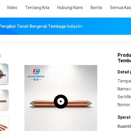
Video
Tentang Kita
Hubungi Kami
Berita
Semua Ka
Pengikat Tanah Bergerak Tembaga Industri
Produ
Temba
Detail
Tempat
Nama 
Sertifik
Nomor 
Syarat
Kuanti