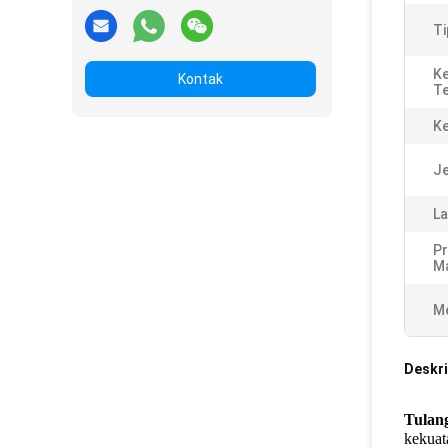
Ti
K
Kontak
Te
Ke
Je
La
P
Ma
Me
Deskri
Tulang
kekuat