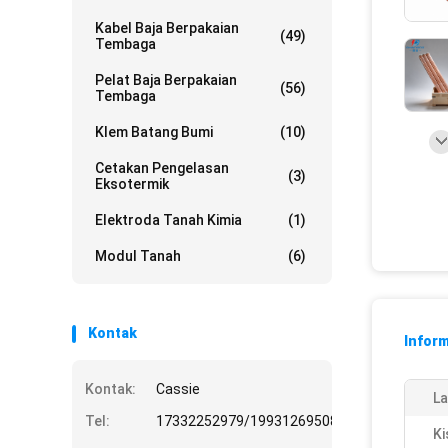
Kabel Baja Berpakaian
(49)
Tembaga
Pelat Baja Berpakaian
(56)
Tembaga
Klem Batang Bumi
(10)
Cetakan Pengelasan
(3)
Eksotermik
Elektroda Tanah Kimia
(1)
Modul Tanah
(6)
Kontak
Inform
Kontak:
Cassie
La
Tel:
17332252979/19931269508
Ki