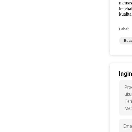
memast
keteba
kualit
Label:
Bata
Ingi
Pro
ukur
Ter
Men