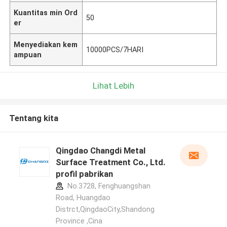
Kuantitas min Ord
50
er
Menyediakan kem
10000PCS/7HARI
ampuan
Lihat Lebih
Tentang kita
Qingdao Changdi Metal
Surface Treatment Co., Ltd.
profil pabrikan
No.3728, Fenghuangshan
Road, Huangdao
Distrct,QingdaoCity,Shandong
Province ,Cina