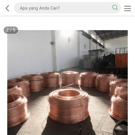
2
/
5