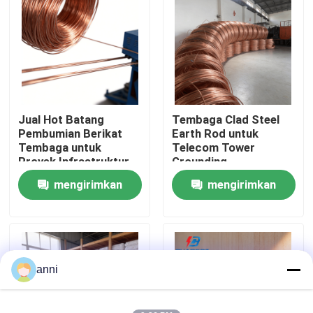
Tentang kita
Wisata pabrik
Jual Hot Batang
Tembaga Clad Steel
Kontrol kualitas
Pembumian Berikat
Earth Rod untuk
Tembaga untuk
Telecom Tower
Proyek Infrastruktur
Grounding
Hubungi kami
mengirimkan
mengirimkan
permintaan
permintaan
Berita
Semua Kasus
anni
Quote request suatu