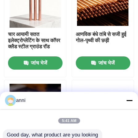
हमारे बारे में
चार आयामी सतत
आणविक बंधे तांबे से सजी हुई
फैक्टरी यात्रा
इलेक्ट्रोप्लेटिंग के साथ कॉपर
गोल-पृथ्वी की छड़ी
क्लैड स्टील ग्राउंड रॉड
गुणवत्ता नियंत्रण
जांच भेजें
जांच भेजें
हमसे संपर्क करें
समाचार
anni
सभी मामलों
5:41 AM
एक बोली का अनुरोध
Good day, what product are you looking 