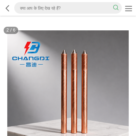
2
/
6