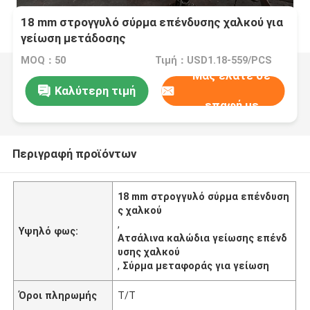
18 mm στρογγυλό σύρμα επένδυσης χαλκού για
γείωση μετάδοσης
MOQ：50
Τιμή：USD1.18-559/PCS
Μας ελάτε σε
Καλύτερη τιμή
επαφή με
Περιγραφή προϊόντων
18 mm στρογγυλό σύρμα επένδυση
ς χαλκού
,
Υψηλό φως:
Ατσάλινα καλώδια γείωσης επένδ
υσης χαλκού
,
Σύρμα μεταφοράς για γείωση
Όροι πληρωμής
T/T