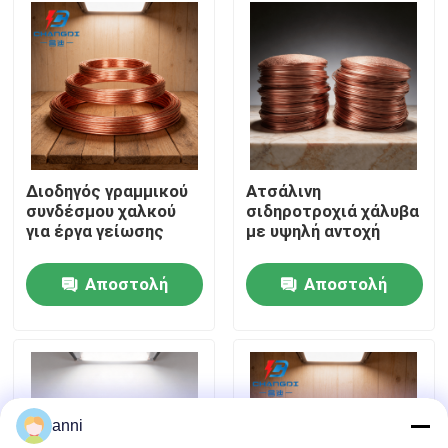
Σχετικά με εμάς
Γύρος εργοστασίων
Ποιοτικός έλεγχος
Διοδηγός γραμμικού
Ατσάλινη
συνδέσμου χαλκού
σιδηροτροχιά χάλυβα
για έργα γείωσης
με υψηλή αντοχή
επαφή
Αποστολή
Αποστολή
Νέα
ερώτησης
ερώτησης
Όλες οι περιπτώσεις
anni
Ζητήστε ένα απόσπασμα