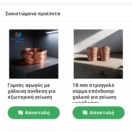
Συνιστώμενα προϊόντα
Γυμνός αγωγός με
18 mm στρογγυλό
χάλκινη σύνδεση για
σύρμα επένδυσης
Αρχική Σελίδα
εξωτερική γείωση
χαλκού για γείωση
μετάδοσης
Προϊόντα
Αποστολή
Αποστολή
ερώτησης
ερώτησης
Βίντεο