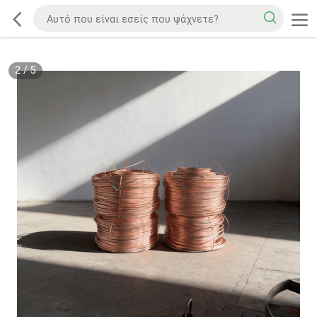
2
/
5