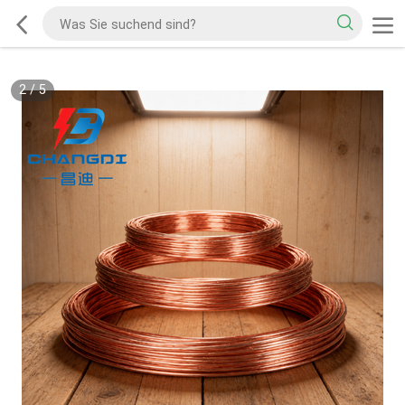
2
/
5