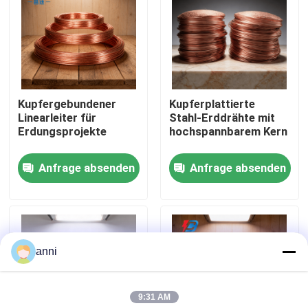
Über uns
Fabrik Tour
Kupfergebundener
Kupferplattierte
Linearleiter für
Stahl-Erddrähte mit
Qualitätskontrolle
Erdungsprojekte
hochspannbarem Kern
Anfrage absenden
Anfrage absenden
Kontakt
Nachrichten
anni
Alle Fälle
9:31 AM
Referenzen