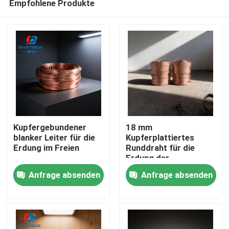
Empfohlene Produkte
Kupfergebundener
18 mm
blanker Leiter für die
Kupferplattiertes
Erdung im Freien
Runddraht für die
Erdung der
Startseite
Übertragung
Anfrage absenden
Anfrage absenden
Produkte
Videos