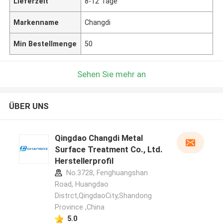
Lieferzeit
8-12 Tage
Markenname
Changdi
Min Bestellmenge
50
Sehen Sie mehr an
ÜBER UNS
Qingdao Changdi Metal
Surface Treatment Co., Ltd.
Herstellerprofil
No.3728, Fenghuangshan
Road, Huangdao
Distrct,QingdaoCity,Shandong
Province ,China
5.0