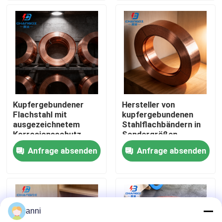
Über uns
Fabrik Tour
Qualitätskontrolle
Kupfergebundener
Hersteller von
Flachstahl mit
kupfergebundenen
Kontakt
ausgezeichnetem
Stahlflachbändern in
Korrosionsschutz
Sondergrößen
Anfrage absenden
Anfrage absenden
Nachrichten
Alle Fälle
anni
Referenzen