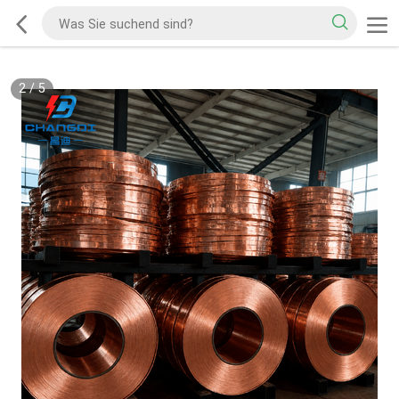
2
/
5