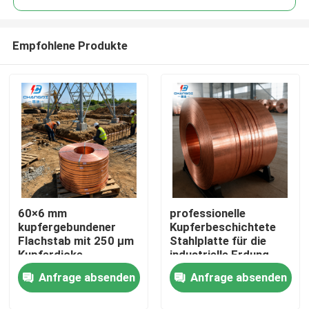
Empfohlene Produkte
60×6 mm
professionelle
Startseite
kupfergebundener
Kupferbeschichtete
Flachstab mit 250 μm
Stahlplatte für die
Kupferdicke
industrielle Erdung
Produkte
Anfrage absenden
Anfrage absenden
Videos