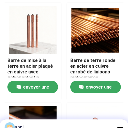
A propos de nous
Visite d'usine
Contrôle de la qualité
Barre de mise à la
Barre de terre ronde
terre en acier plaqué
en acier en cuivre
Contact
en cuivre avec
enrobé de liaisons
galvanoplastie
moléculaires
continue en quatre
envoyer une
envoyer une
nouvelles
dimensions
demande
demande
Tous les cas
Demande de soumission
anni