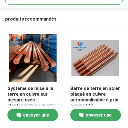
produits recommandés
Système de mise à la
Barre de terre en acier
Aperçu
terre en cuivre sur
plaqué en cuivre
mesure avec
personnalisable à prix
électroplatage quatre
compétitif
Produits
dimensions innovant
envoyer une
envoyer une
Vidéos
demande
demande