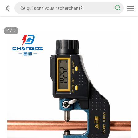
2
/
5