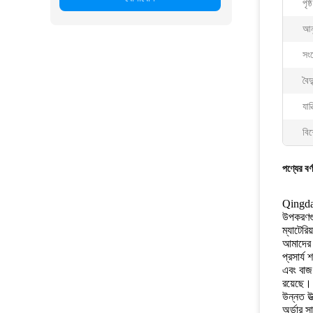
পৃষ্
আন
সং
বৈদ
যান
বিশ
পণ্যের বর্
Qingdao
উপকরণগুলি
ম্যাটেরি
আমাদের ক
প্রসার্য
এবং বাজ 
রয়েছে।
উন্নত উত
অর্ডার 