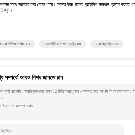
কেশনের সাথে সরবরাহ করা যেতে পারে। আমরা উচ্চ-মানের গ্রাউন্ডিং সমাধান প্রদান করতে এবং 
ুতিবদ্ধ।
া তামা পরিহিত ইস্পাত তার
তামা পরিহিত ইস্পাত গ্রাউন্ড তার
তামা ধাতুপট্টাবৃত তার
য সম্পর্কে আরও বিশদ জানতে চান
আগ্রহী গ্রাউন্ডিং অ্যাপ্লিকেশনের জন্য 12 মিমি কপার বন্ডড গোলাকার তার আপনি কি আমাকে আরও বি
াদ!
র উত্তরের অপেক্ষা করছি.