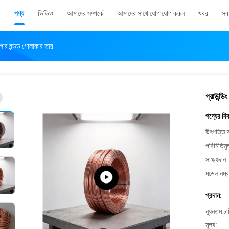
ি
পণ্য
ভিডিও
আমাদের সম্পর্কে
আমাদের সাথে যোগাযোগ করুন
খবর
সব 
কপার বন্ডড গোলাকার তার
গ্রাউন্ড
পণ্যের বি
উৎপত্তি স
পরিচিতিমু
সাক্ষ্যদান:
মডেল নম্ব
প্রদান:
ন্যূনতম চ
মূল্য: