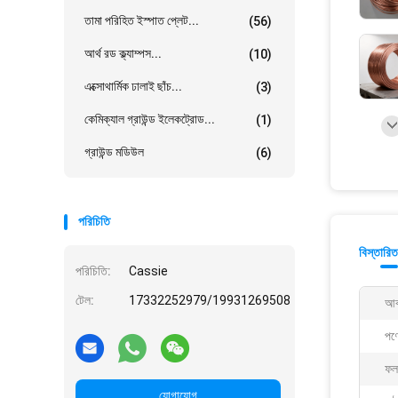
তামা পরিহিত ইস্পাত প্লেট...
(56)
আর্থ রড ক্ল্যাম্পস...
(10)
এক্সোথার্মিক ঢালাই ছাঁচ...
(3)
কেমিক্যাল গ্রাউন্ড ইলেকট্রোড...
(1)
গ্রাউন্ড মডিউল
(6)
পরিচিতি
বিস্তারিত
পরিচিতি:
Cassie
টেল:
17332252979/19931269508
আব
পণ্
ফল
যোগাযোগ