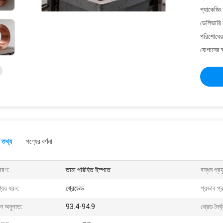
প্যাকেজিং
ডেলিভারি 
পরিশোধের 
যোগানের ক
 তথ্য
পণ্যের বর্ণনা
রণ:
তামা পরিহিত ইস্পাত
বন্ধন প্রয
যের ধরন:
থ্রেডেড
প্রভাব প্
ন অনুপাত:
93.4-94.9
থ্রেড দৈর্ঘ