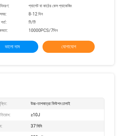
 বিবরণ:
প্যালেট বা কাঠের কেস প্যাকেজিং
সময়:
8-12 দিন
শর্ত:
টি/টি
্ষমতা:
10000PCS/7দিন
ভালো দাম
যোগাযোগ
ুক্তি:
উচ্চ-তাপমাত্রা ফিউশন ঢালাই
রতিরোধ:
≥10J
্য:
37 মিমি