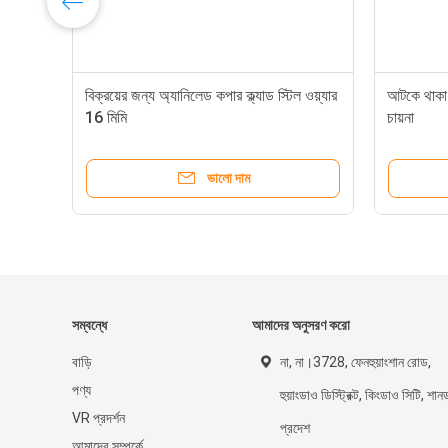
বিক্রয়ের জন্য অ্যানিলেড কপার ক্ল্যাড স্টিল ওয়্যার
আটকে থাকা কপ
16 মিমি
চায়না
ভালো দাম
সম্বন্ধে
আমাদের অনুসরণ করো
বাড়ি
না, না।3728, ফেনহুয়াংশান রোড,
পণ্য
হুয়াংডাও ডিস্ট্রিক্ট, কিংডাও সিটি, শান
VR প্রদর্শন
প্রদেশ
আমাদের সম্পর্কে