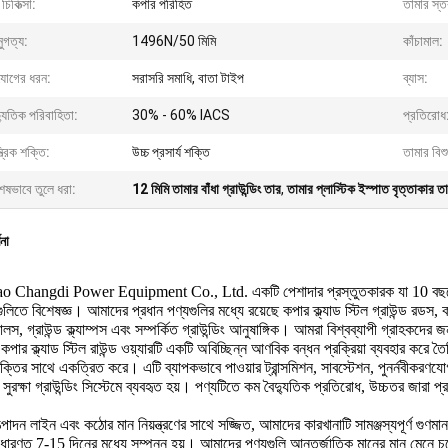
ঠ চিকিত্সা:
কপার পরিহিত
তামার স্ত
ুগত্য:
1496N/50 মিমি
কাঁচামাল:
যোগের ধরন:
সরাসরি সমাধি, বাতা টাইপ
ব্যাস:
্যুতিক পরিবাহিতা:
30% - 60% IACS
প্রতিরোধ
্ত্রিক শক্তি:
উচ্চ প্রসার্য শক্তি
তামার বিশু
েষভাবে তুলে ধরা:
12 মিমি তামার বাঁধা গ্রাউন্ডিং তার
,
তামার প্লাস্টিক ইস্পাত বৃত্তাকার ত
ণনা
 Changdi Power Equipment Co., Ltd. একটি পেশাদার প্রস্তুতকারক যা 10 বছরের বেশি
তে বিশেষজ্ঞ। আমাদের প্রধান পণ্যগুলির মধ্যে রয়েছে কপার ক্ল্যাড স্টিল গ্রাউন্ড রডস, কপার ক্ল
য়ালস, গ্রাউন্ড ক্ল্যাম্পস এবং সম্পর্কিত গ্রাউন্ডিং আনুষাঙ্গিক। আমরা বিশ্বব্যাপী গ্রাহ
পার ক্ল্যাড স্টিল রাউন্ড ওয়্যারটি একটি অবিচ্ছিন্ন আণবিক বন্ধন প্রক্রিয়া ব্যবহার করে তৈ
 শক্তির সাথে একত্রিত করে। এটি ব্যাপকভাবে পাওয়ার ট্রান্সমিশন, সাবস্টেশন, পুনর্নবীকরণযোগ
সুরক্ষা গ্রাউন্ডিং সিস্টেমে ব্যবহৃত হয়। পণ্যটিতে কম বৈদ্যুতিক প্রতিরোধ, উচ্চতর জারা প
্পাদন লাইন এবং কঠোর মান নিয়ন্ত্রণের সাথে সজ্জিত, আমাদের কারখানাটি সামঞ্জস্যপূর্ণ গুণমান,
সাধারণত 7-15 দিনের মধ্যে সম্পন্ন হয়। আমাদের পণ্যগুলি আন্তর্জাতিক মানের মান মে