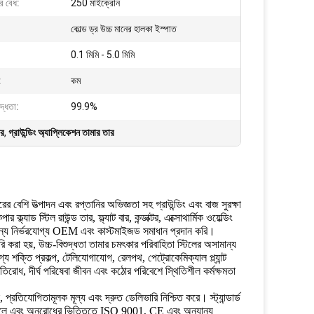
র বেধ:
250 মাইক্রোন
কোল্ড ড্র উচ্চ মানের হালকা ইস্পাত
0.1 মিমি - 5.0 মিমি
:
কম
দ্ধতা:
99.9%
ার
,
গ্রাউন্ডিং অ্যাপ্লিকেশন তামার তার
 উত্পাদন এবং রপ্তানির অভিজ্ঞতা সহ গ্রাউন্ডিং এবং বাজ সুরক্ষা
্যাড স্টিল রাউন্ড তার, ফ্ল্যাট বার, কন্ডাক্টর, এক্সোথার্মিক ওয়েল্ডিং
কদের জন্য নির্ভরযোগ্য OEM এবং কাস্টমাইজড সমাধান প্রদান করি।
রি করা হয়, উচ্চ-বিশুদ্ধতা তামার চমৎকার পরিবাহিতা স্টিলের অসামান্য
্য শক্তি প্রকল্প, টেলিযোগাযোগ, রেলপথ, পেট্রোকেমিক্যাল প্ল্যান্ট
্রতিরোধ, দীর্ঘ পরিষেবা জীবন এবং কঠোর পরিবেশে স্থিতিশীল কর্মক্ষমতা
 প্রতিযোগিতামূলক মূল্য এবং দ্রুত ডেলিভারি নিশ্চিত করে। স্ট্যান্ডার্ড
নে চলে এবং অনুরোধের ভিত্তিতে ISO 9001, CE এবং অন্যান্য