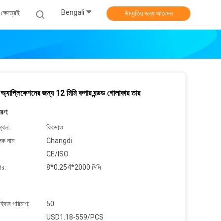
Bengali
ক্ষেত্রেই
উদ্ধৃতির জন্য আবেদন
িং অ্যাপ্লিকেশনের জন্য 12 মিমি কপার বন্ডড গোলাকার তার
বরণ:
্থল:
কিংডাও
লক নাম:
Changdi
CE/ISO
ার:
8*0.254*2000 মিমি
াহিদার পরিমাণ:
50
USD1.18-559/PCS