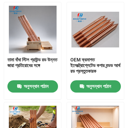
তামা বাঁধা স্টিল গ্রাউন্ড রড উন্নত
OEM ক্রমাগত
জারা প্রতিরোধের সঙ্গে
ইলেক্ট্রোপ্লেটেড কপার বন্ডড আর্থ
রড প্রস্তুতকারক
অনুসন্ধান পাঠান
অনুসন্ধান পাঠান
বাড়ি
পণ্য
ভিডিও