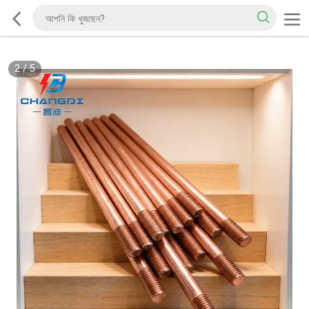
2
/
5