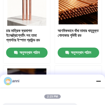
আমাদের সম্পর্কে
কারখানা ভ্রমণ
চার মাত্রিক ক্রমাগত
আণবিকভাবে বাঁধা তামার ধাতুযুক্ত
ইলেক্ট্রোপ্লেটিং সহ তামা
গোলাকার পৃথিবী রড
প্লাস্টার ইস্পাত গ্রাউন্ড রড
মান নিয়ন্ত্রণ
অনুসন্ধান পাঠান
অনুসন্ধান পাঠান
আমাদের সাথে যোগাযোগ করুন
খবর
anni
সব ক্ষেত্রেই
2:15 PM
উদ্ধৃতির জন্য আবেদন