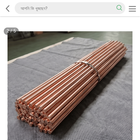
2
/
5