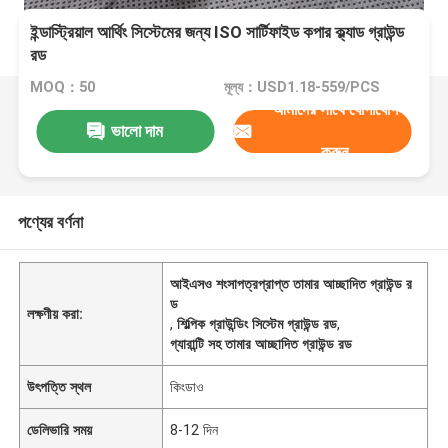
ইন্ডাস্ট্রিয়াল আর্থিং সিস্টেমের জন্য ISO সার্টিফাইড কপার ক্ল্যাড গ্রাউন্ড
রড
MOQ：50
মূল্য：USD1.18-559/PCS
আমাদের সাথে যোগাযোগ
ভালো দাম
করুন
পণ্যের বর্ণনা
আইএসও শংসাপত্রপ্রাপ্ত তামার আচ্ছাদিত গ্রাউন্ড র
ড
লক্ষণীয় করা:
,
শিল্পিক গ্রাউন্ডিং সিস্টেম গ্রাউন্ড রড
,
গ্যারান্টি সহ তামার আচ্ছাদিত গ্রাউন্ড রড
উৎপত্তি স্থল
কিংডাও
ডেলিভারি সময়
8-12 দিন