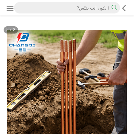
5
/
2